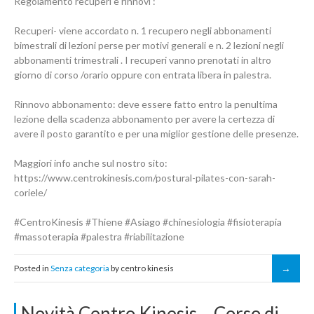
Regolamento recuperi e rinnovi :
Recuperi- viene accordato n. 1 recupero negli abbonamenti
bimestrali di lezioni perse per motivi generali e n. 2 lezioni negli
abbonamenti trimestrali . I recuperi vanno prenotati in altro
giorno di corso /orario oppure con entrata libera in palestra.
Rinnovo abbonamento: deve essere fatto entro la penultima
lezione della scadenza abbonamento per avere la certezza di
avere il posto garantito e per una miglior gestione delle presenze.
Maggiori info anche sul nostro sito:
https://www.centrokinesis.com/postural-pilates-con-sarah-
coriele/
#CentroKinesis
#Thiene
#Asiago
#chinesiologia
#fisioterapia
#massoterapia
#palestra
#riabilitazione
Posted in
Senza categoria
by centro kinesis
Novità Centro Kinesis – Corso di