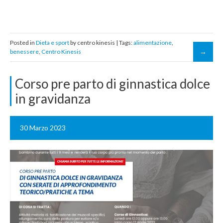
Posted in
Dieta e sport
by centro kinesis | Tags:
alimentazione
,
benessere
,
Centro Kinesis
Corso pre parto di ginnastica dolce
in gravidanza
30 Marzo 2023