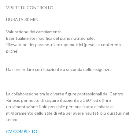
VISITE DI
CONTROLLO
DURATA 30 MIN.
Valutazione
dei
cambiamenti
;
Eventualmente
modifica
del
piano
nutrizionale
;
Rilevazione
dei
parametri
antropometrici
(
peso,
circonferenze,
pliche
)
Da
concordare
con
il
paziente
a
seconda
delle
esigenze.
La collaborazione tra le diverse figure professionali del Centro
Kinesis permette di seguire il paziente a 360° ed offrire
un’alimentazione il più possibile personalizzata e mirata al
miglioramento dello stile di vita per avere risultati più duraturi nel
tempo
CV COMPLETO