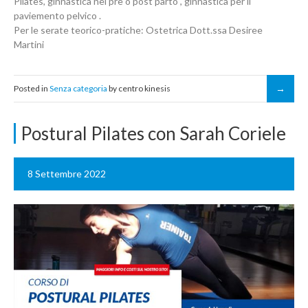
Pilates, ginnastica nel pre o post parto , ginnastica per il
paviemento pelvico .
Per le serate teorico-pratiche: Ostetrica Dott.ssa Desiree
Martini
Posted in
Senza categoria
by centro kinesis
Postural Pilates con Sarah Coriele
8 Settembre 2022