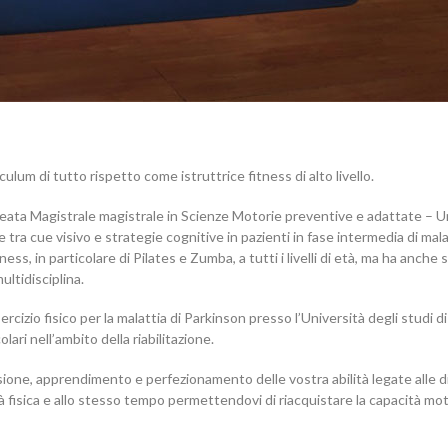
culum di tutto rispetto come istruttrice fitness di alto livello.
reata Magistrale magistrale in Scienze Motorie preventive e adattate – U
tra cue visivo e strategie cognitive in pazienti in fase intermedia di mala
s, in particolare di Pilates e Zumba, a tutti i livelli di età, ma ha anche 
ultidisciplina.
izio fisico per la malattia di Parkinson presso l’Università degli studi d
lari nell’ambito della riabilitazione.
nsione, apprendimento e perfezionamento delle vostra abilità legate alle 
tà fisica e allo stesso tempo permettendovi di riacquistare la capacità mot