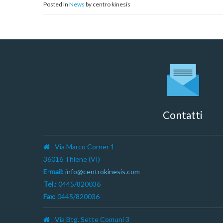
Posted in
News
by centro kinesis
Contatti
Via Marco Corner 1
36016 Thiene (VI)
E-mail:
info@centrokinesis.com
Tel.:
0445/820036
Fax:
0445/820036
Via Btg. Sette Comuni 3