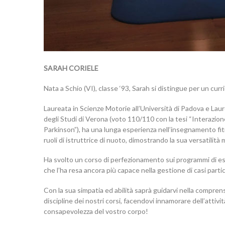
SARAH CORIELE
Nata a Schio (VI), classe ‘93, Sarah si distingue per un curri
Laureata in Scienze Motorie all’Università di Padova e Lau
degli Studi di Verona (voto 110/110 con la tesi “Interazione 
Parkinson”), ha una lunga esperienza nell’insegnamento fitnes
ruoli di istruttrice di nuoto, dimostrando la sua versatilità m
Ha svolto un corso di perfezionamento sui programmi di eserc
che l’ha resa ancora più capace nella gestione di casi partico
Con la sua simpatia ed abilità saprà guidarvi nella compre
discipline dei nostri corsi, facendovi innamorare dell’attivi
consapevolezza del vostro corpo!