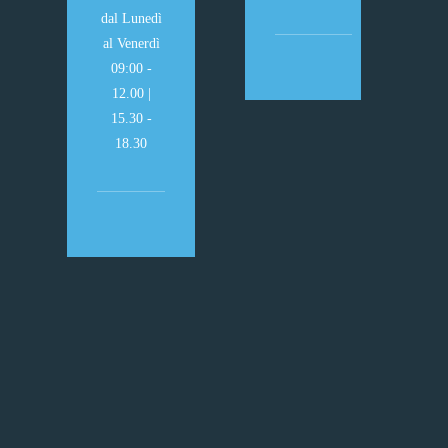
dal Lunedì
al Venerdì
09:00 -
12.00 |
15.30 -
18.30