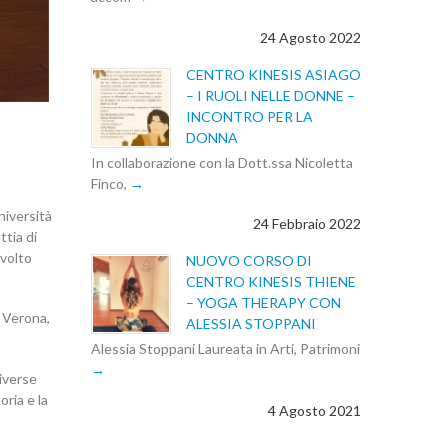
24 Agosto 2022
CENTRO KINESIS ASIAGO
– I RUOLI NELLE DONNE –
INCONTRO PER LA
DONNA
In collaborazione con la Dott.ssa Nicoletta
Finco,
niversità
24 Febbraio 2022
ttia di
svolto
NUOVO CORSO DI
CENTRO KINESIS THIENE
– YOGA THERAPY CON
i Verona,
ALESSIA STOPPANI
Alessia Stoppani Laureata in Arti, Patrimoni
diverse
oria e la
4 Agosto 2021