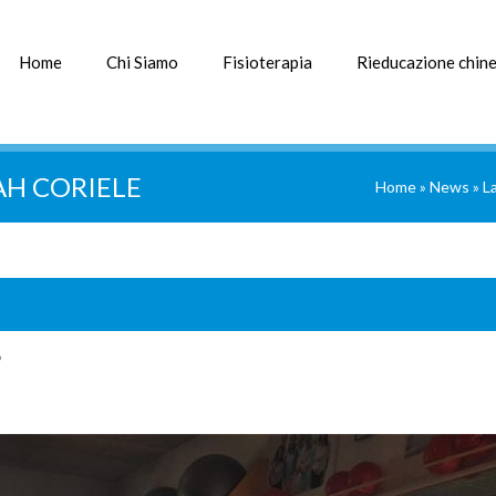
Home
Chi Siamo
Fisioterapia
Rieducazione chine
AH CORIELE
Home
»
News
»
La
?