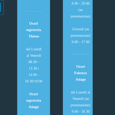
8.00 - 20.00
(su
prenotazione)
Orari
Giovedì (su
segreteria
prenotazione)
Thiene
8.00 - 17.00
dal Lunedì
al Venerdì
08:30 -
Orari
13.30 |
Palestra
14.00 -
Asiago
18.30/19:00
dal Lunedì al
Orari
Venerdì (su
segreteria
prenotazione)
Asiago
9.00 - 18.30