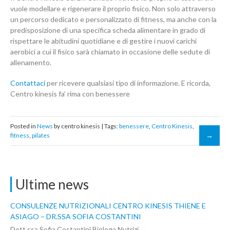
vuole modellare e rigenerare il proprio fisico. Non solo attraverso
un percorso dedicato e personalizzato di fitness, ma anche con la
predisposizione di una specifica scheda alimentare in grado di
rispettare le abitudini quotidiane e di gestire i nuovi carichi
aerobici a cui il fisico sarà chiamato in occasione delle sedute di
allenamento.
Contattaci
per ricevere qualsiasi tipo di informazione. E ricorda,
Centro kinesis fa’ rima con benessere
Posted in
News
by centro kinesis | Tags:
benessere
,
Centro Kinesis
,
fitness
,
pilates
Ultime news
CONSULENZE NUTRIZIONALI CENTRO KINESIS THIENE E
ASIAGO – DR.SSA SOFIA COSTANTINI
Dott.ssa Sofia Costantini Biologa Nutrizi