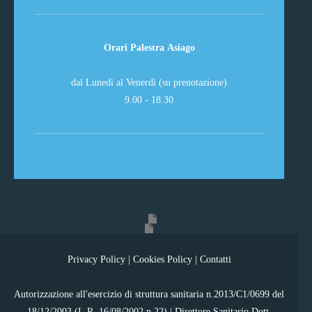
Orari Palestra Asiago
dal Lunedì al Venerdì (su prenotazione)
9.00 - 18.30
Privacy Policy
|
Cookies Policy
|
Contatti
Autorizzazione all'esercizio di struttura sanitaria n.2013/C1/0699 del
18/12/2003 (L.R. 16/08/2002 n.22) | Direttore Sanitario Dott.