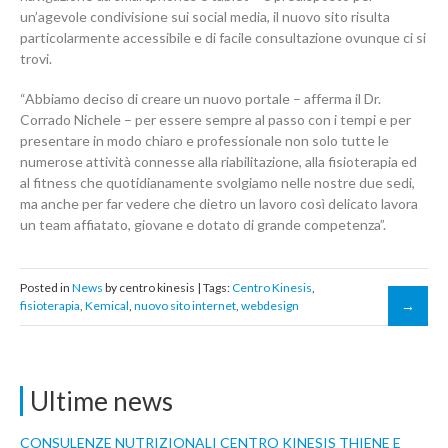
un’agevole condivisione sui social media, il nuovo sito risulta
particolarmente accessibile e di facile consultazione ovunque ci si
trovi.
“Abbiamo deciso di creare un nuovo portale – afferma il Dr.
Corrado Nichele – per essere sempre al passo con i tempi e per
presentare in modo chiaro e professionale non solo tutte le
numerose attività connesse alla riabilitazione, alla fisioterapia ed
al fitness che quotidianamente svolgiamo nelle nostre due sedi,
ma anche per far vedere che dietro un lavoro così delicato lavora
un team affiatato, giovane e dotato di grande competenza”.
Posted in
News
by centro kinesis | Tags:
Centro Kinesis
,
fisioterapia
,
Kemical
,
nuovo sito internet
,
webdesign
Ultime news
CONSULENZE NUTRIZIONALI CENTRO KINESIS THIENE E