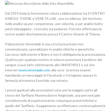
Dal 2019 inizia la fortemente voluta collaborazione tra il CENTRO
KINESIS THIENE e VENETA LAB , una eccellenza del territorio
nelle analisi sia per competenza , per velocità, e per analisi molto
particolareggiate , costruite sul paziente. Potrete effettuare le
vostre analisi direttamente presso il Centro Kinesis di Thiene.
Il laboratorio Venetalab è una struttura privata non
convenzionata, specializzato in analisi cliniche e genetiche.
L’accesso dell’utente è libero e non è obbligatoria la prenotazione.
Qual’ora per qualsiasi motivo vi volesse prenotare il prelievo del
sangue si può farlo telefonando allo 0445874011 o sul sito
internet
www.venetalab.com
, alla voce “prenota esame”,
mandando un messaggio in Facebook o Instagram oppure in
farmacia attraverso il portale cup-privato.
I prezzi applicati alle prestazioni sono per la maggior parte gli
stessi del Tariffario Nomenclatore Regionale, una percentuale
considerevole di esami presenta comunque prezzi inferiori a
quello del Tariffario. Il pagamento va effettuato contestualmente
all’emissione della fattura. I risultati delle analisi arrivaranno con