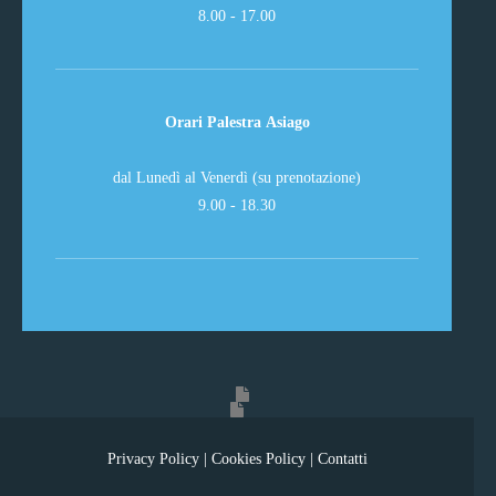
8.00 - 17.00
Orari Palestra Asiago
dal Lunedì al Venerdì (su prenotazione)
9.00 - 18.30
Privacy Policy
|
Cookies Policy
|
Contatti