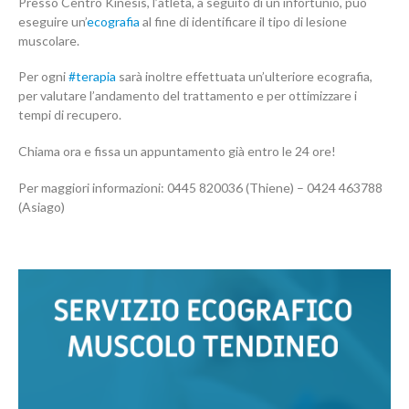
Presso Centro Kinesis, l’atleta, a seguito di un infortunio, può
eseguire un’
ecografia
al fine di identificare il tipo di lesione
muscolare.
Per ogni
#terapia
sarà inoltre effettuata un’ulteriore ecografia,
per valutare l’andamento del trattamento e per ottimizzare i
tempi di recupero.
Chiama ora e fissa un appuntamento già entro le 24 ore!
Per maggiori informazioni: 0445 820036 (Thiene) – 0424 463788
(Asiago)