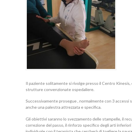
Il paziente solitamente si rivolge presso il Centro Kinesis,
strutture convenzionate ospedaliere.
Successivamente prosegue , normalmente con 3 accessi setti
anche una palestra attrezzata e specifica.
Gli obiettivi saranno lo svezzamento delle stampelle, il recu
correzione del passo, il rinforzo specifico degli arti inferio
individuale con il terapista che cercherà di togliere la pau