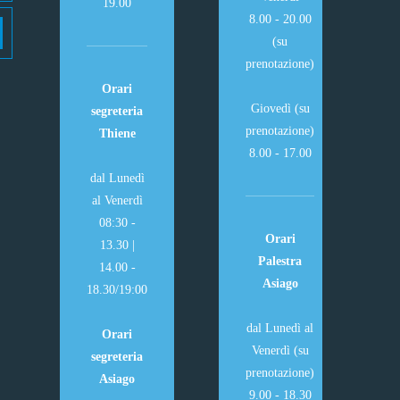
19.00
8.00 - 20.00
(su
prenotazione)
Orari
Giovedì (su
segreteria
prenotazione)
Thiene
8.00 - 17.00
dal Lunedì
al Venerdì
08:30 -
Orari
13.30 |
Palestra
14.00 -
Asiago
18.30/19:00
dal Lunedì al
Orari
Venerdì (su
segreteria
prenotazione)
Asiago
9.00 - 18.30