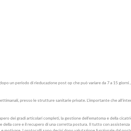
 dopo un periodo di rieducazione post op che può variare da 7 a 15 giorni ,
manali, presso le strutture sanitarie private. L’importante che all’inter
pero dei gradi articolari completi, la gestione dell’ematoma e della cicatric
ri e della core e il recupero di una corretta postura. Il tutto con assistenza
ra e motivare. I protocolli sono decisi dopo valutazione funzionale dal nost