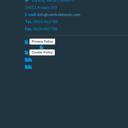
Via Btg. Sette Comuni 3
36012 Asiago (VI)
E-mail:
info@centrokinesis.com
Tel.:
0424/463788
Fax:
0424/463788
Privacy Policy
Cookie Policy