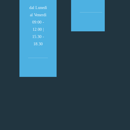
dal Lunedì
al Venerdì
09:00 -
12.00 |
15.30 -
18.30