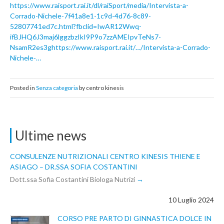
https://www.raisport.rai.it/dl/raiSport/media/Intervista-a-
Corrado-Nichele-7f41a8e1-1c9d-4d76-8c89-
52807741ed7c.html?fbclid=IwAR12Wwq-
ifBJHQ6J3maj6lggzbzIkI9P9o7zzAMEIpvTeNs7-
NsamR2es3ghttps://www.raisport.rai.it/…/Intervista-a-Corrado-
Nichele-…
Posted in
Senza categoria
by centro kinesis
Ultime news
CONSULENZE NUTRIZIONALI CENTRO KINESIS THIENE E
ASIAGO – DR.SSA SOFIA COSTANTINI
Dott.ssa Sofia Costantini Biologa Nutrizi
10 Luglio 2024
CORSO PRE PARTO DI GINNASTICA DOLCE IN