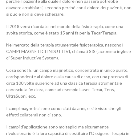
perchè il paziente alla quale il dolore non passerà potrebbe
davvero arrabbiarsi, secondo perchè con il dolore dei pazienti, non
si può e non si deve scherzare.
Il 2018 verrà ricordato, nel mondo della fisioterapia, come una
svolta storica, come è stato 15 anni fa per la TecarTerapia.
Nel mercato della terapia strumentale fisioterapica, nascono i
CAMPI MAGNETICI INDUTTIVI, chiamati SIS ( acronimo inglese
di Super Inductive System).
Cosa sono? E’ un campo magnetico, concentrato in unico punto,
corrispondente al dolore o alla causa di esso, con una potenza di
circa 100 volte superiore ad una classica terapia strumentale
conosciuta fin d’ora, come ad esempio Laser, Tecar, Tens,
UltraSuoni, ecc.
I campi magnetici sono conosciuti da anni, e si è visto che gli
effetti collaterali non ci sono.
I campi d’applicazione sono molteplici ma sicuramente
rivoluzionario è la loro capacità di sostituire l’Ossigeno Terapia in