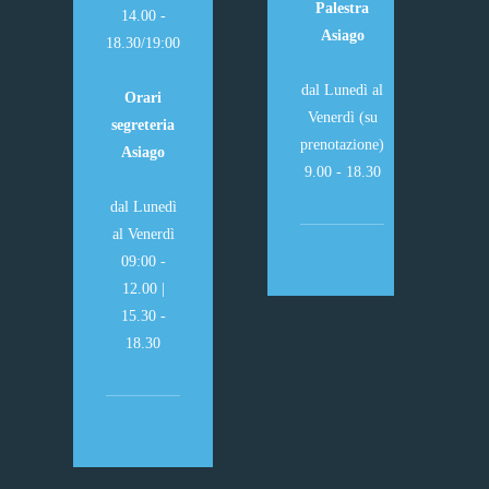
Palestra
14.00 -
Asiago
18.30/19:00
dal Lunedì al
Orari
Venerdì (su
segreteria
prenotazione)
Asiago
9.00 - 18.30
dal Lunedì
al Venerdì
09:00 -
12.00 |
15.30 -
18.30