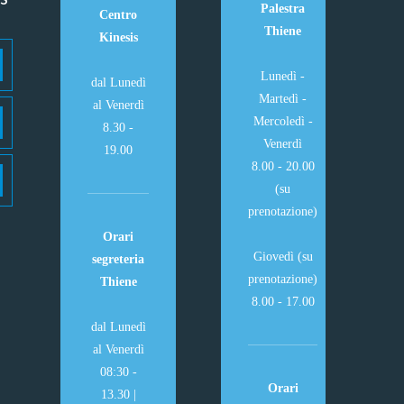
Palestra
Centro
Thiene
Kinesis
Lunedì -
dal Lunedì
Martedì -
al Venerdì
Mercoledì -
8.30 -
Venerdì
19.00
8.00 - 20.00
(su
prenotazione)
Orari
Giovedì (su
segreteria
prenotazione)
Thiene
8.00 - 17.00
dal Lunedì
al Venerdì
08:30 -
Orari
13.30 |