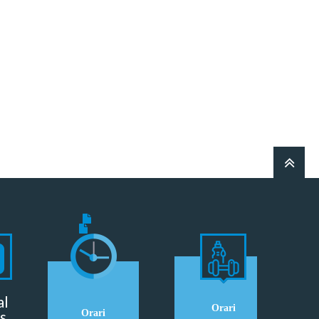
al
Orari
s
Orari