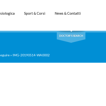
siologica
Sport & Corsi
News & Contatti
DOCTOR'S SEARCH
seguire
»
IMG-20190514-WA0002