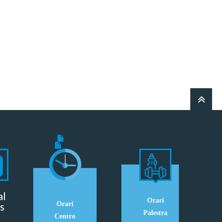
al
Orari
s
Orari
Palestra
Centro