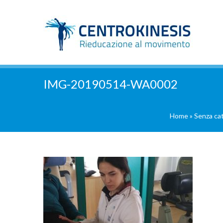
IMG-20190514-WA0002
Home
»
Senza ca