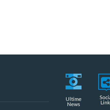
Soci
Ultime
Link
News