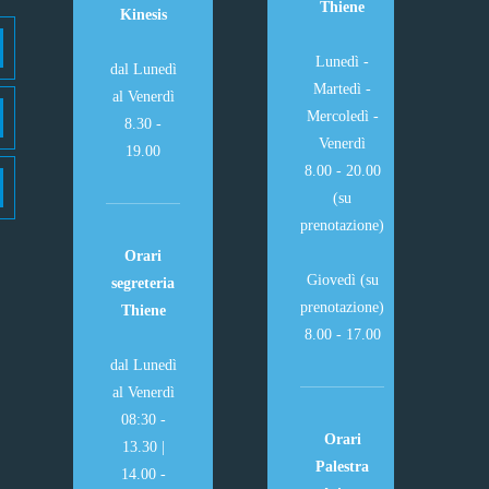
Thiene
Kinesis
Lunedì -
dal Lunedì
Martedì -
al Venerdì
Mercoledì -
8.30 -
Venerdì
19.00
8.00 - 20.00
(su
prenotazione)
Orari
Giovedì (su
segreteria
prenotazione)
Thiene
8.00 - 17.00
dal Lunedì
al Venerdì
08:30 -
Orari
13.30 |
Palestra
14.00 -