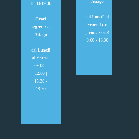
Asiago
18.30/19:00
dal Lunedì al
Orari
Venerdì (su
segreteria
prenotazione)
Asiago
9.00 - 18.30
dal Lunedì
al Venerdì
09:00 -
12.00 |
15.30 -
18.30