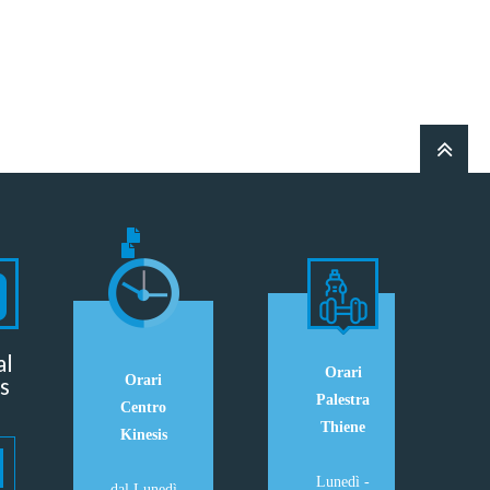
al
Orari
s
Orari
Palestra
Centro
Thiene
Kinesis
Lunedì -
dal Lunedì