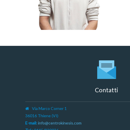
Contatti
Via Marco Corner 1
36016 Thiene (VI)
E-mail:
info@centrokinesis.com