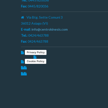
Tel.:
0445/820036
Fax:
0445/820036
Via Btg. Sette Comuni 3
36012 Asiago (VI)
E-mail:
info@centrokinesis.com
Tel.:
0424/463788
Fax:
0424/463788
Privacy Policy
Cookie Policy