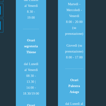
Martedì -
al Venerdì
Mercoledì -
8.30 -
Venerdì
19.00
8.00 - 20.00
(su
prenotazione)
Orari
Giovedì (su
segreteria
prenotazione)
Thiene
8.00 - 17.00
dal Lunedì
al Venerdì
08:30 -
Orari
13.30 |
Palestra
14.00 -
Asiago
18.30/19:00
dal Lunedì al
Orari