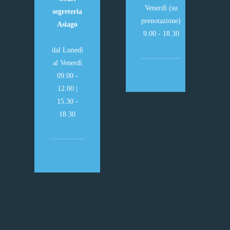
Venerdì (su
segreteria
prenotazione)
Asiago
9.00 - 18.30
dal Lunedì
al Venerdì
09:00 -
12.00 |
15.30 -
18.30