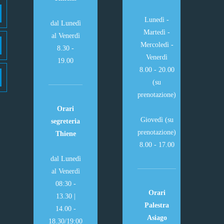
Lunedì -
dal Lunedì
Martedì -
al Venerdì
Mercoledì -
8.30 -
Venerdì
19.00
8.00 - 20.00
(su
prenotazione)
Orari
Giovedì (su
segreteria
prenotazione)
Thiene
8.00 - 17.00
dal Lunedì
al Venerdì
08:30 -
Orari
13.30 |
Palestra
14.00 -
Asiago
18.30/19:00