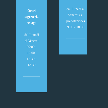
dal Lunedì al
Orari
Venerdì (su
segreteria
prenotazione)
Asiago
9.00 - 18.30
dal Lunedì
al Venerdì
09:00 -
12.00 |
15.30 -
18.30