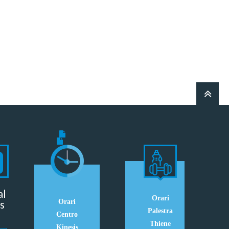
al
Orari
s
Orari
Palestra
Centro
Thiene
Kinesis