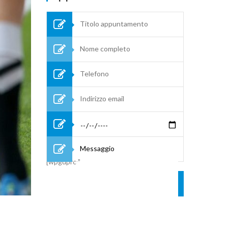
[wpgdprc "Accetto le condizioni Privacy"]