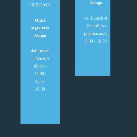
Asiago
18.30/19:00
dal Lunedì al
Orari
Venerdì (su
segreteria
prenotazione)
Asiago
9.00 - 18.30
dal Lunedì
al Venerdì
09:00 -
12.00 |
15.30 -
18.30