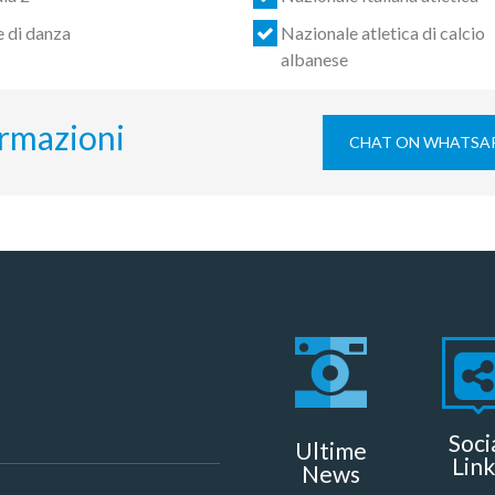
e di danza
Nazionale atletica di calcio
albanese
ormazioni
CHAT ON WHATSA
Soci
Ultime
Link
News