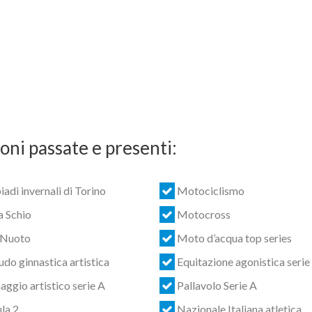
oni passate e presenti:
adi invernali di Torino
Motociclismo
a Schio
Motocross
 Nuoto
Moto d’acqua top series
udo ginnastica artistica
Equitazione agonistica serie
aggio artistico serie A
Pallavolo Serie A
la 2
Nazionale Italiana atletica