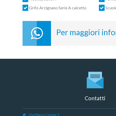
Grifo Arzignano Serie A calcetto
Scuol
Per maggiori inf
Contatti
Via Marco Corner 1