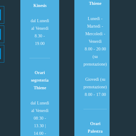
Thiene
Kinesis
Lunedì -
dal Lunedì
Martedì -
al Venerdì
Mercoledì -
8.30 -
Venerdì
19.00
8.00 - 20.00
(su
prenotazione)
Orari
Giovedì (su
segreteria
prenotazione)
Thiene
8.00 - 17.00
dal Lunedì
al Venerdì
08:30 -
Orari
13.30 |
Palestra
14.00 -