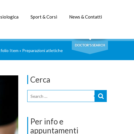
siologica
Sport & Corsi
News & Contatti
DOCTOR'S SEARCH
folio Item
»
Preparazioni atletiche
Cerca
Per info e
appuntamenti