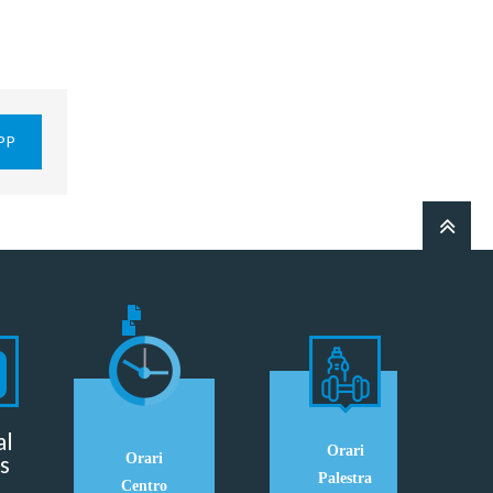
PP
al
Orari
s
Orari
Palestra
Centro