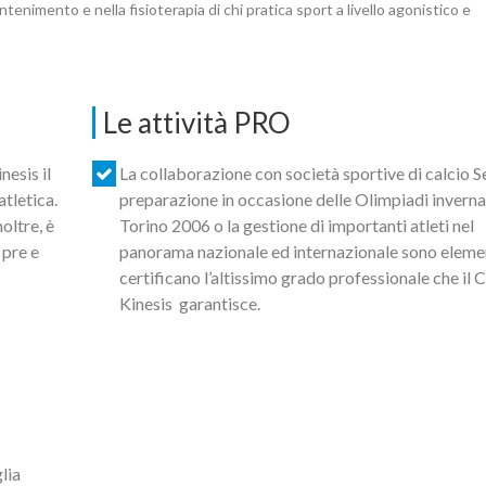
tenimento e nella fisioterapia di chi pratica sport a livello agonistico e
Le attività PRO
nesis il
La collaborazione con società sportive di calcio Se
atletica.
preparazione in occasione delle Olimpiadi invernal
noltre, è
Torino 2006 o la gestione di importanti atleti nel
 pre e
panorama nazionale ed internazionale sono eleme
certificano l’altissimo grado professionale che il 
Kinesis garantisce.
lia