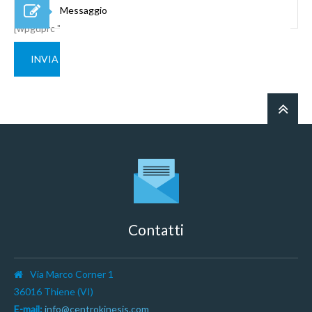
[wpgdprc "Accetto le condizioni Privacy"]
Contatti
Via Marco Corner 1
36016 Thiene (VI)
E-mail:
info@centrokinesis.com