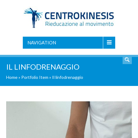
NAVIGATION
IL LINFODRENAGGIO
Home
»
Portfolio Item
»
Il linfodrenaggio