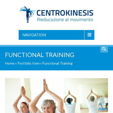
NAVIGATION
FUNCTIONAL TRAINING
Home
»
Portfolio Item
»
Functional Training