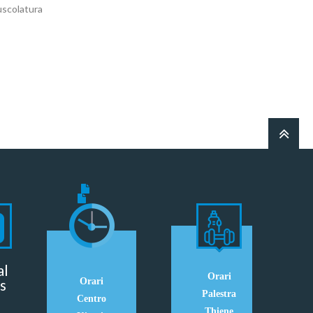
scolatura
al
Orari
s
Orari
Palestra
Centro
Thiene