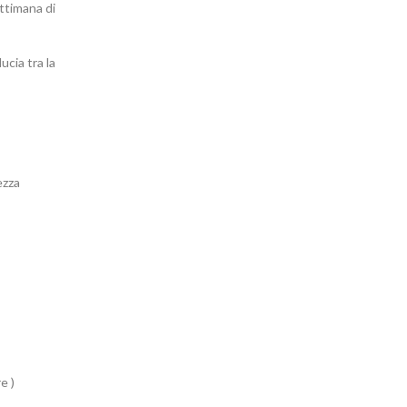
ettimana di
ucia tra la
ezza
e )