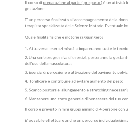
Il corso di
preparazione al parto
(
pre parto
)
è un attività f
gestazione
E’ un percorso finalizzato all’accompagnamento della donna i
terapista specializzata delle Scienze Motorie. Eventuale int
Quale finalità fisiche e motorie raggiungerò?
Attraverso esercizi mirati, si impareranno tutte le tecnic
Una serie progressiva di esercizi , porteranno la gestant
dell’uso della muscolatura;
Esercizi di percezione e attivazione del pavimento pelvic
Tonificare e contribuire ad evitare aumento del peso;
Scarico posturale, allungamento e stretching necessari 
Mantenere uno stato generale di benessere del tuo cor
Il corso è previsto in mini gruppi minimo di 4 persone con 
E’ possibile effettuare anche un percorso individuale/singo