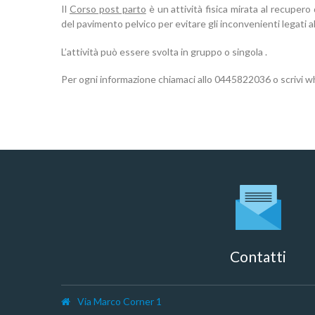
Il
Corso post parto
è un attività fisica mirata al
recupero 
del pavimento pelvico
per evitare gli inconvenienti legati 
L’attività può essere svolta in gruppo o singola .
Per ogni informazione chiamaci allo 0445822036 o scrivi
Contatti
Via Marco Corner 1