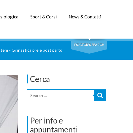
siologica
Sport & Corsi
News & Contatti
DOCTOR'S SEARCH
 Item
»
Ginnastica pre e post parto
Cerca
Per info e
appuntamenti