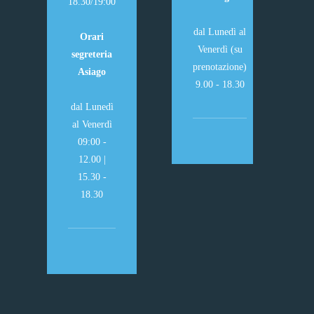
18.30/19:00
dal Lunedì al
Orari
Venerdì (su
segreteria
prenotazione)
Asiago
9.00 - 18.30
dal Lunedì
al Venerdì
09:00 -
12.00 |
15.30 -
18.30