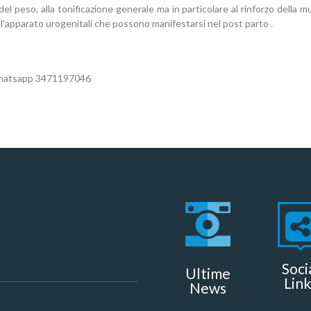
del peso
, alla
tonificazione generale
ma in particolare al rinforzo della
mu
all’apparato urogenitali che possono manifestarsi nel post parto .
 whatsapp 3471197046
Soci
Ultime
Link
News