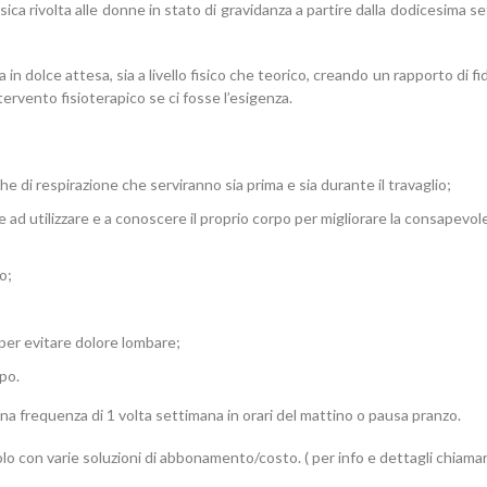
isica rivolta alle donne in stato di gravidanza a partire dalla dodicesima s
n dolce attesa, sia a livello fisico che teorico, creando un rapporto di fid
ervento fisioterapico se ci fosse l’esigenza.
he di respirazione che serviranno sia prima e sia durante il travaglio;
e ad utilizzare e a conoscere il proprio corpo per migliorare la consapevol
o;
per evitare dolore lombare;
po.
una frequenza di 1 volta settimana in orari del mattino o pausa pranzo.
lo con varie soluzioni di abbonamento/costo. ( per info e dettagli chiamar