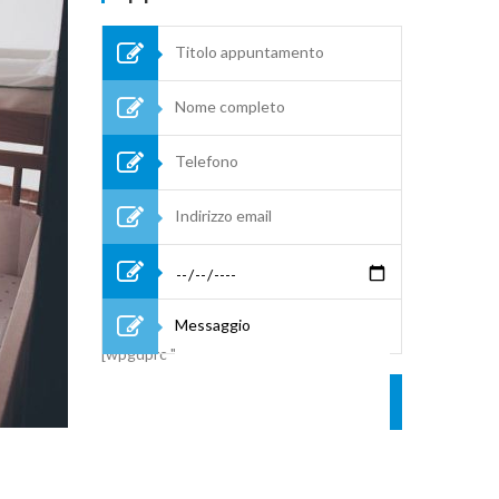
[wpgdprc "Accetto le condizioni Privacy"]