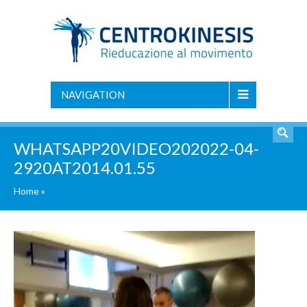
NAVIGATION
WHATSAPP20VIDEO202022-04-
2920AT2014.01.55
Home
»
Video
Player