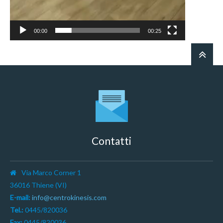
00:00
00:25
Contatti
Via Marco Corner 1
36016 Thiene (VI)
E-mail:
info@centrokinesis.com
Tel.:
0445/820036
Fax:
0445/820036