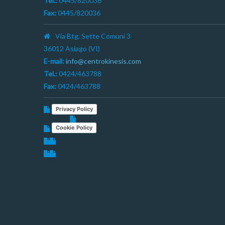
Tel.:
0445/820036
Fax:
0445/820036
Via Btg. Sette Comuni 3
36012 Asiago (VI)
E-mail:
info@centrokinesis.com
Tel.:
0424/463788
Fax:
0424/463788
Privacy Policy
Cookie Policy