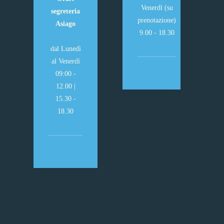
Venerdì (su
segreteria
prenotazione)
Asiago
9.00 - 18.30
dal Lunedì
al Venerdì
09:00 -
12.00 |
15.30 -
18.30