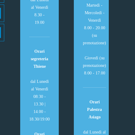
Martedì -
al Venerdì
Mercoledì -
8.30 -
Venerdì
19.00
8.00 - 20.00
(su
prenotazione)
Orari
Giovedì (su
segreteria
prenotazione)
Thiene
8.00 - 17.00
dal Lunedì
al Venerdì
08:30 -
Orari
13.30 |
Palestra
14.00 -
Asiago
18.30/19:00
dal Lunedì al
Orari