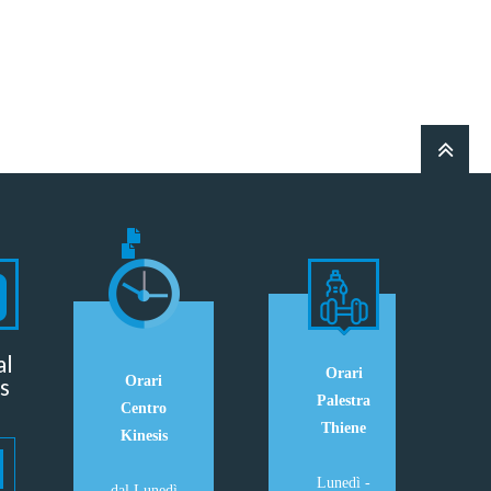
al
Orari
s
Orari
Palestra
Centro
Thiene
Kinesis
Lunedì -
dal Lunedì