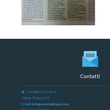
Contatti
Via Marco Corner 1
36016 Thiene (VI)
E-mail:
info@centrokinesis.com