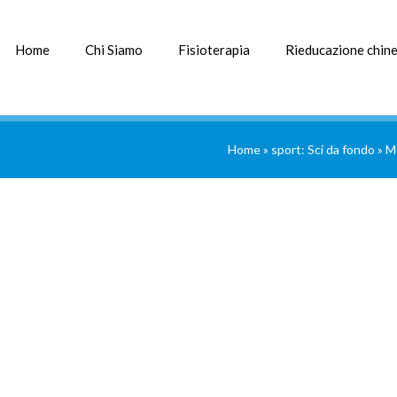
Home
Chi Siamo
Fisioterapia
Rieducazione chine
Home
»
sport: Sci da fondo
»
M