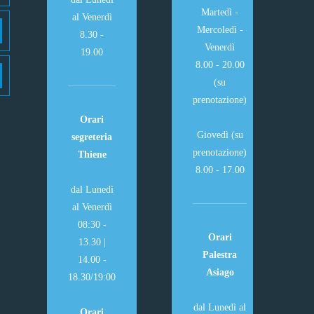
Martedì -
al Venerdì
Mercoledì -
8.30 -
Venerdì
19.00
8.00 - 20.00
(su
prenotazione)
Orari
Giovedì (su
segreteria
prenotazione)
Thiene
8.00 - 17.00
dal Lunedì
al Venerdì
08:30 -
Orari
13.30 |
Palestra
14.00 -
Asiago
18.30/19:00
dal Lunedì al
Orari