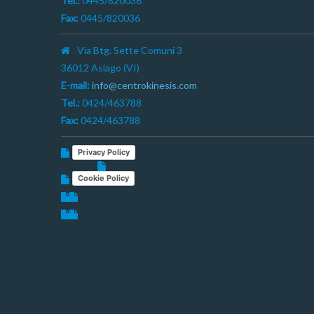
Tel.:
0445/820036
Fax:
0445/820036
Via Btg. Sette Comuni 3
36012 Asiago (VI)
E-mail:
info@centrokinesis.com
Tel.:
0424/463788
Fax:
0424/463788
Privacy Policy
Cookie Policy