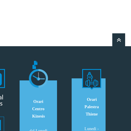
al
Orari
s
Orari
Palestra
Centro
Thiene
Kinesis
Lunedì -
dal Lunedì