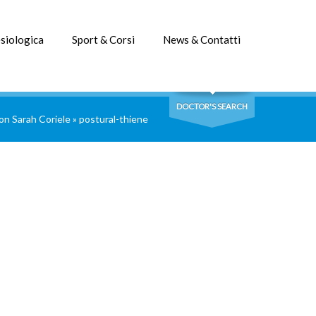
siologica
Sport & Corsi
News & Contatti
DOCTOR'S SEARCH
con Sarah Coriele
»
postural-thiene