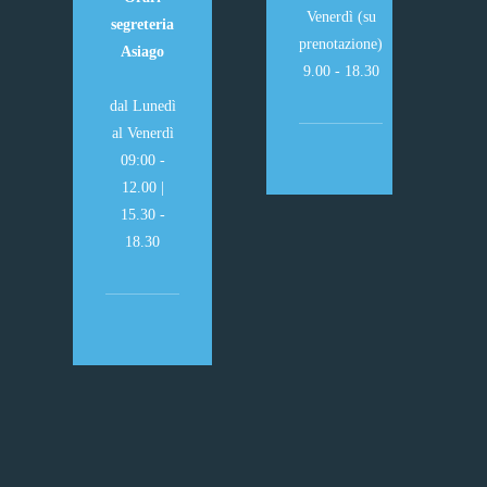
Venerdì (su
segreteria
prenotazione)
Asiago
9.00 - 18.30
dal Lunedì
al Venerdì
09:00 -
12.00 |
15.30 -
18.30