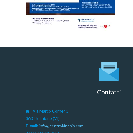
Contatti
Via Marco Corner 1
36016 Thiene (VI)
E-mail:
info@centrokinesis.com