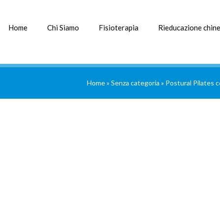
Home
Chi Siamo
Fisioterapia
Rieducazione chine
Home
»
Senza categoria
»
Postural Pilates 