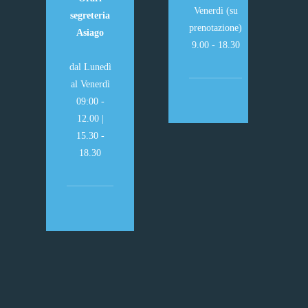
Venerdì (su
segreteria
prenotazione)
Asiago
9.00 - 18.30
dal Lunedì
al Venerdì
09:00 -
12.00 |
15.30 -
18.30