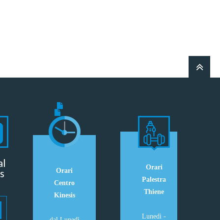
al
Orari
s
Orari
Palestra
Centro
Thiene
Kinesis
Lunedì -
dal Lunedì