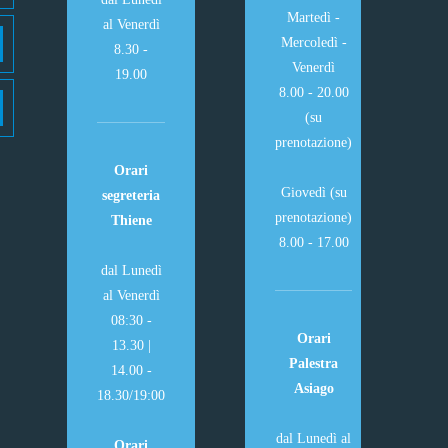
Martedì -
al Venerdì
Mercoledì -
8.30 -
Venerdì
19.00
8.00 - 20.00
(su
prenotazione)
Orari
Giovedì (su
segreteria
prenotazione)
Thiene
8.00 - 17.00
dal Lunedì
al Venerdì
08:30 -
Orari
13.30 |
Palestra
14.00 -
Asiago
18.30/19:00
dal Lunedì al
Orari