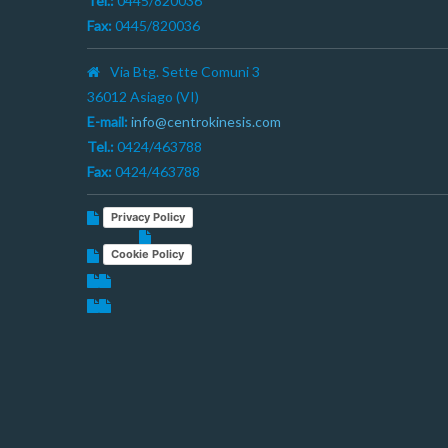
Tel.:
0445/820036
Fax:
0445/820036
Via Btg. Sette Comuni 3
36012 Asiago (VI)
E-mail:
info@centrokinesis.com
Tel.:
0424/463788
Fax:
0424/463788
Privacy Policy
Cookie Policy