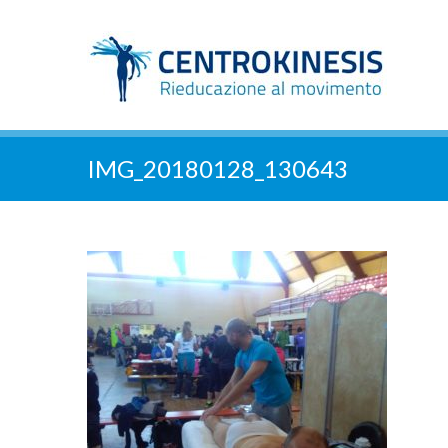
IMG_20180128_130643